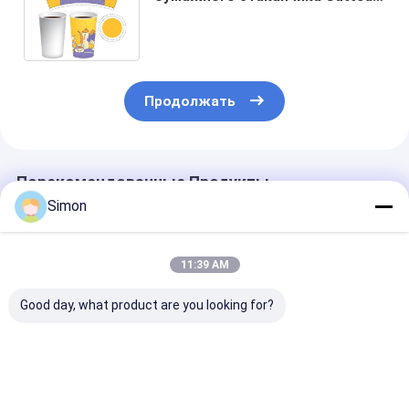
для чашки горячих/холодного
напитка
Продолжать
Порекомендованные Продукты
Simon
11:39 AM
Good day, what product are you looking for?
Класс
Одиночным/
Автоматичес
напечатанный
двойным покрытый
вырезывание 
вентилятор чашки
PE картон качества
пробивая лис
бумаги с
еды a бумажный
вентилятора 