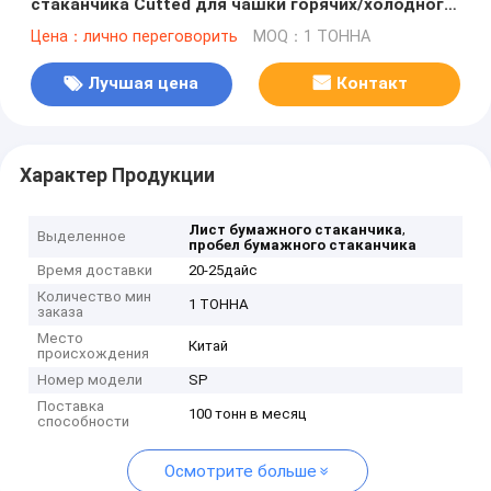
стаканчика Cutted для чашки горячих/холодного
напитка
Цена：лично переговорить
MOQ：1 ТОННА
Лучшая цена
Контакт
Характер Продукции
,
Лист бумажного стаканчика
Выделенное
пробел бумажного стаканчика
Время доставки
20-25дайс
Количество мин
1 ТОННА
заказа
Место
Китай
происхождения
Номер модели
SP
Поставка
100 тонн в месяц
способности
Осмотрите больше