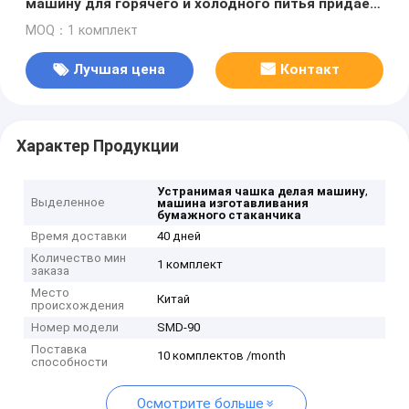
машину для горячего и холодного питья придает
форму чашки бумажный стаканчик формируя
MOQ：1 комплект
машину с горячим воздухом
Лучшая цена
Контакт
Характер Продукции
,
Устранимая чашка делая машину
Выделенное
машина изготавливания
бумажного стаканчика
Время доставки
40 дней
Количество мин
1 комплект
заказа
Место
Китай
происхождения
Номер модели
SMD-90
Поставка
10 комплектов /month
способности
Осмотрите больше