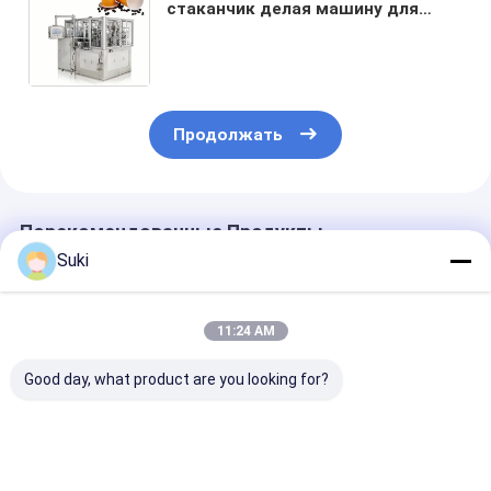
стаканчик делая машину для
горячего и холодного питья
придает форму чашки бумажный
стаканчик формируя машину с
горячим воздухом
Продолжать
Порекомендованные Продукты
Suki
11:24 AM
Good day, what product are you looking for?
Горизонтальные
Автоматический
Автоматичес
высокоскоростные
бумажный
бутылочная
автоматические
стаканчик горячих
машина для к