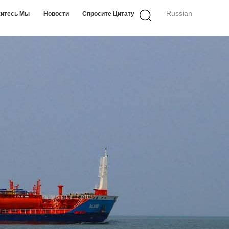
Russian
итесь Мы
Новости
Спросите Цитату