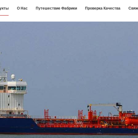
укты
О Нас
Путешествие Фабрики
Проверка Качества
Свяж