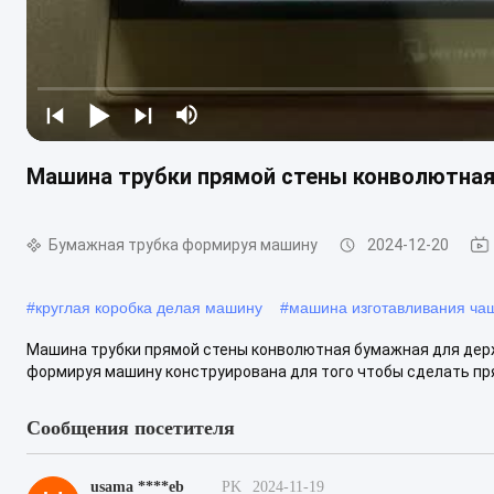
Машина трубки прямой стены конволютна
Бумажная трубка формируя машину
2024-12-20
#
круглая коробка делая машину
#
машина изготавливания ча
Машина трубки прямой стены конволютная бумажная для дер
формируя машину конструирована для того чтобы сделать пря
Сообщения посетителя
usama ****eb
PK
2024-11-19