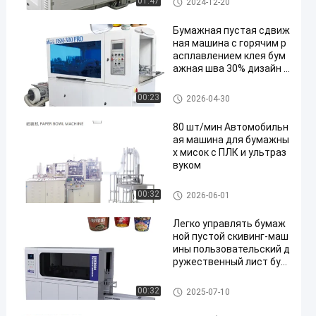
01:47
2024-12-20
машину
Бумажная пустая сдвиж
ная машина с горячим р
асплавлением клея бум
ажная шва 30% дизайн у
меньшения клейкости
Бумажная сдвижная машин
00:23
2026-04-30
а
80 шт/мин Автомобильн
ая машина для бумажны
х мисок с ПЛК и ультраз
вуком
бумажный шар делая машин
00:32
2026-06-01
у
Легко управлять бумаж
ной пустой скивинг-маш
ины пользовательский д
ружественный лист бум
аги скивинг-оборудован
ия
Бумажная сдвижная машин
00:32
2025-07-10
а