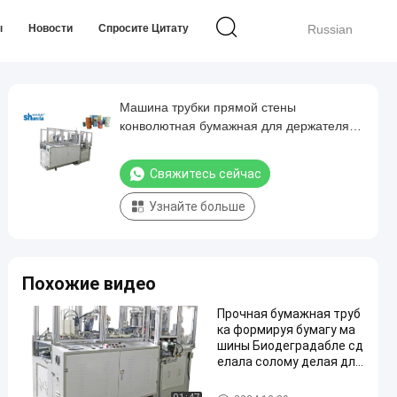
ы
Новости
Спросите Цитату
Russian
Машина трубки прямой стены
конволютная бумажная для держателя
салфетки
Свяжитесь сейчас
Узнайте больше
Похожие видео
Прочная бумажная труб
ка формируя бумагу ма
шины Биодеградабле сд
елала солому делая для
напитков
Бумажная трубка формируя